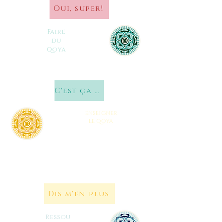
Oui, super!
Faire
du
Qoya
C'est ça que je veux!
enseigner
le qoya
Pour vous aussi partager le Qoya
dans vos communautés
Dis m'en plus
Ressou