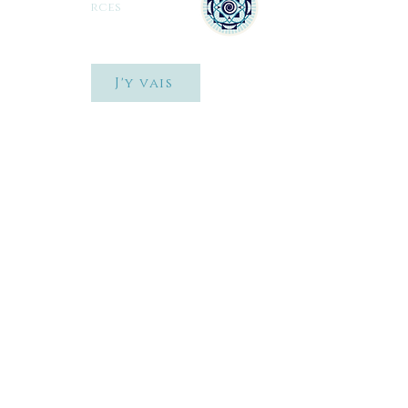
rces
J'y vais