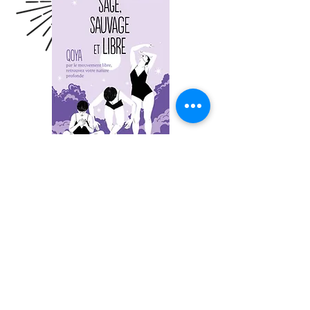
Dans "Sage, Sauvage et Libre",
Claire Garin nous invite à nous
reconnecter à notre nature
profonde
en découvrant ou
approfondissant sa pratique du
Qoya.
Avec beaucoup d’humour, de
profondeur et d’humanité, vous
serez invité.es par des