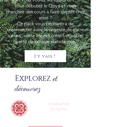
Vous débutez le Qoya et vous
cherchez des cours à faire depuis chez
vous ?
Ce pack vous permettra de
reconnecter avec la sagesse de votre
corps, votre aspect créatif et votre
liberté de bouger dans la joie !
J'y vais !
Explorez
et
découvrez
connaître
Le Qoya