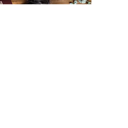
Alors, prêt.e à tenter l'expérience ?
rejoignez-nous
pour danser!
Trouver un cours en ligne ou
près de chez vous