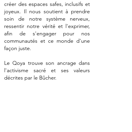
créer des espaces safes, inclusifs et
joyeux. Il nous soutient à prendre
soin de notre système nerveux,
ressentir notre vérité et l'exprimer,
afin de s'engager pour nos
communautés et ce monde d'une
façon juste.
Le Qoya trouve son ancrage dans
l'activisme sacré et ses valeurs
décrites par le Bûcher.
En Qoya, on considère que par le
mouvement on peut revenir à notre
essence, à cette part de nous qui
existe depuis toujours. On dit que