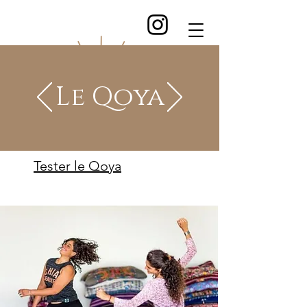
Le Qoya
France et francophonie
Tester le Qoya